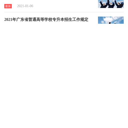
2021-01-06
最新
2021年广东省普通高等学校专升本招生工作规定
此篇文章内容转载考试院相关公告，是关于2021年广东省普通高等学校专升本招生工作规定。考生可根据自身报考情况进行阅读及了解，更多相关政策我们也会在第一时间进行发布!
2021-01-06
最新
2021年广东省专插本公办院校有哪些?
很多同学报考广东省专插本考试时找老师咨询有哪些招生院校，哪所学校更好，虽然适合自己的院校才是最好，但是老师还是整理了一份广东省专插本公办院校的名单，这样更方便大家准备广东省专插本考试。
2021-01-05
最新
21年广东专插本考试大纲在哪里下载？
按照往年的情况，考试大纲一般是在11月中旬12月才会公布的。那么考纲没有公布，复习该何从下手？ 对此，我们要把心态放平稳，我们其实可以参考往年考纲复习的，因为对比一下，往年的考纲大体上是变化不大，小变动也只是一个小范围，后期完全可以及时补上的！
2020-12-25
最新
2021年专插本考试报名即将开始！报考流程是怎么样的呢？
现在已经有很多同学正在准备2021年3月份的本科插班生考试，但有一些同学连专插本具体的流程是怎样的还不是很清楚！ 老师在这里给大家整理出来了2020专插本考试的具体流程。（因为每一年时间不一致，但是差距不大，所以数据对比去年，仅供参考）
2020-12-25
最新